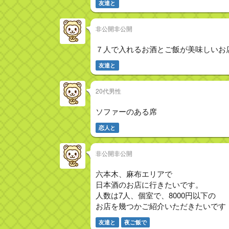
友達と
非公開非公開
７人で入れるお酒とご飯が美味しいお
友達と
20代男性
ソファーのある席
恋人と
非公開非公開
六本木、麻布エリアで
日本酒のお店に行きたいです。
人数は7人、個室で、8000円以下の
お店を幾つかご紹介いただきたいです
友達と
夜ご飯で