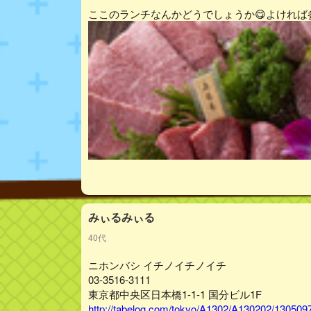
ここのランチなんかどうでしょうか😋よければ
みぃるみぃる
40代
ニホンバシ イチノイチノイチ
03-3516-3111
東京都中央区日本橋1-1-1 国分ビル1F
http://tabelog.com/tokyo/A1302/A130202/130509