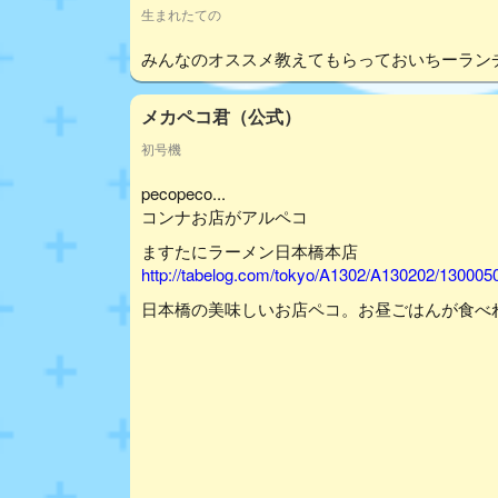
生まれたての
みんなのオススメ教えてもらっておいちーラン
メカペコ君（公式）
初号機
pecopeco...
コンナお店がアルペコ
ますたにラーメン日本橋本店
http://tabelog.com/tokyo/A1302/A130202/130005
日本橋の美味しいお店ペコ。お昼ごはんが食べ