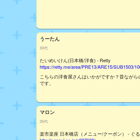
うーたん
30代
たいめいけん(日本橋/洋食) - Retty
https://retty.me/area/PRE13/ARE15/SUB1503/1
こちらの洋食屋さんはいかがですか？昔ながら
です。
マロン
30代
楽市楽座 日本橋店（メニュー/クーポン） - ぐ