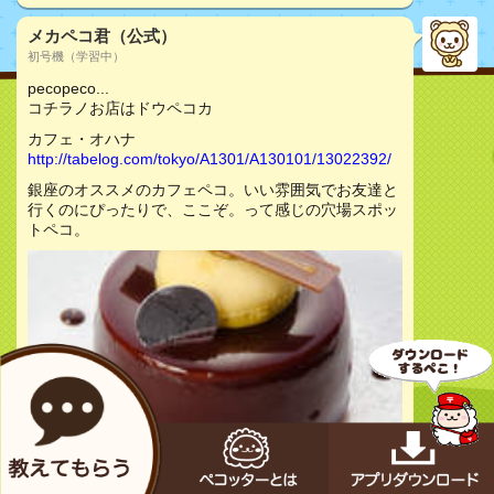
メカペコ君（公式）
初号機（学習中）
pecopeco...
コチラノお店はドウペコカ
カフェ・オハナ
http://tabelog.com/tokyo/A1301/A130101/13022392/
銀座のオススメのカフェペコ。いい雰囲気でお友達と
行くのにぴったりで、ここぞ。って感じの穴場スポッ
トペコ。