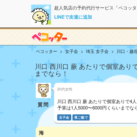
超人気店の予約代行サービス「ペコッタ
LINEで友達に追加
ペコッター
女子会
埼玉 女子会
川口・越谷
川口 西川口 蕨 あたりで個室ありで
までなら！
20代女性
川口 西川口 蕨 あたりで個室ありで4
質問
予算は1人5000〜6000円くらいまでな
女子会
夜ご飯で
海