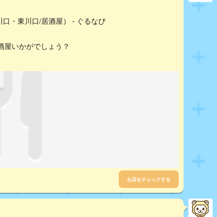
口・東川口/居酒屋） - ぐるなび
酒屋いかがでしょう？
お店をチェックする