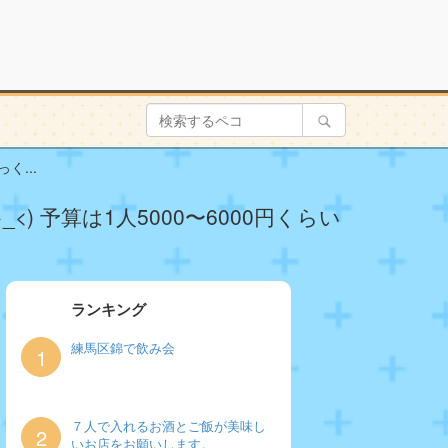
く...
 予算は1人5000〜6000円くらい
ランキング
練馬区錦で飲み会
1
７人で入れるお酒とご飯が美味し
2
いお店をお願いします。