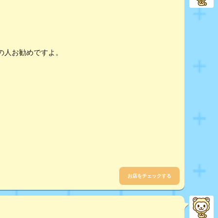
の人お勧めですよ。
お店をチェックする