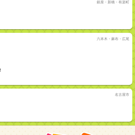
銀座・新橋・有楽町
六本木・麻布・広尾
！
名古屋市