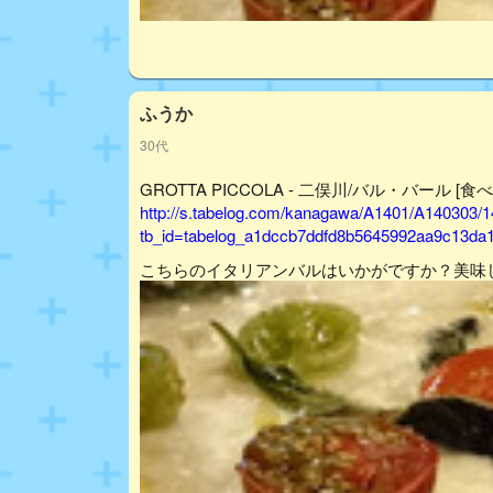
ふうか
30代
GROTTA PICCOLA - 二俣川/バル・バール [食
http://s.tabelog.com/kanagawa/A1401/A140303/
tb_id=tabelog_a1dccb7ddfd8b5645992aa9c13da
こちらのイタリアンバルはいかがですか？美味