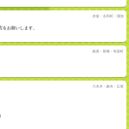
赤坂・永田町・溜池
店をお願いします。
銀座・新橋・有楽町
六本木・麻布・広尾
！