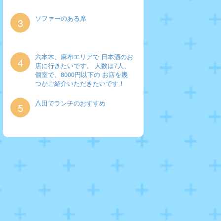
ソファーのある席
3
六本木、麻布エリアで 日本酒のお
4
店に行きたいです。 人数は7人、
個室で、8000円以下の お店を幾
つかご紹介いただきたいです！
八田でランチのおすすめ
5