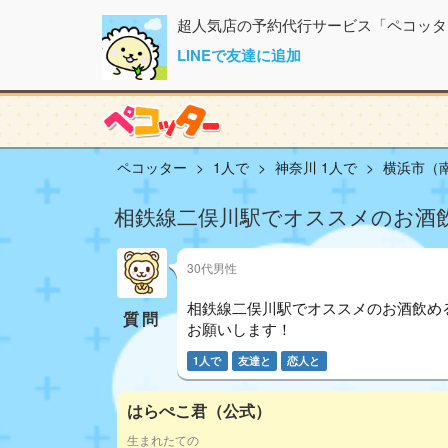
超人気店の予約代行サービス「ペコッタ
LINEで友達に追加
ペコッター
1人で
神奈川 1人で
横浜市（南
相鉄線二俣川駅でオススメのお酒
30代男性
相鉄線二俣川駅でオススメのお酒飲め
質問
お願いします！
1人で
友達と
恋人と
はらぺこ君（公式）
生まれたての