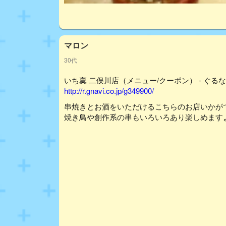
マロン
30代
いち稟 二俣川店（メニュー/クーポン） - ぐる
http://r.gnavi.co.jp/g349900/
串焼きとお酒をいただけるこちらのお店いかが
焼き鳥や創作系の串もいろいろあり楽しめます