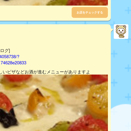
お店をチェックする
べログ]
14058738/?
174628e20833
しいピザなどお酒が進むメニューがありますよ