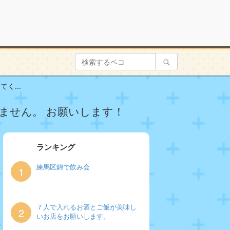
く...
ません。 お願いします！
ランキング
練馬区錦で飲み会
1
７人で入れるお酒とご飯が美味し
2
いお店をお願いします。