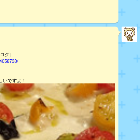
べログ]
14058738/
しいですよ！