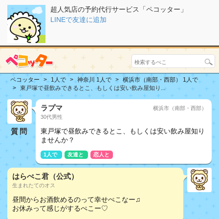
超人気店の予約代行サービス「ペコッター」
LINEで友達に追加
ペコッター
1人で
神奈川 1人で
横浜市（南部・西部） 1人で
東戸塚で昼飲みできるとこ、もしくは安い飲み屋知り...
ラプマ
横浜市（南部・西部）
30代男性
質問
東戸塚で昼飲みできるとこ、もしくは安い飲み屋知り
ませんか？
1人で
友達と
恋人と
はらぺこ君（公式）
生まれたてのオス
昼間からお酒飲めるのって幸せぺこなー♫
お休みって感じがするぺこー♡