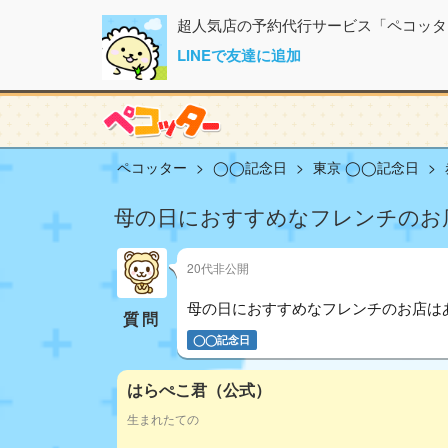
超人気店の予約代行サービス「ペコッタ
LINEで友達に追加
ペコッター
◯◯記念日
東京 ◯◯記念日
母の日におすすめなフレンチのお店
20代非公開
母の日におすすめなフレンチのお店はあ
質問
◯◯記念日
はらぺこ君（公式）
生まれたての