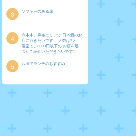
ソファーのある席
3
六本木、麻布エリアで 日本酒のお
4
店に行きたいです。 人数は7人、
個室で、8000円以下の お店を幾
つかご紹介いただきたいです！
八田でランチのおすすめ
5