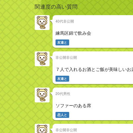
関連度の高い質問
40代非公開
練馬区錦で飲み会
友達と
非公開非公開
７人で入れるお酒とご飯が美味しいお
友達と
20代男性
ソファーのある席
恋人と
非公開非公開