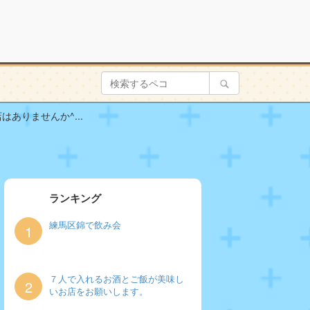
ありませんか^...
ランキング
練馬区錦で飲み会
1
７人で入れるお酒とご飯が美味し
2
いお店をお願いします。