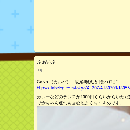
ふぁいぶ
30代
Calva （カルバ） - 広尾/喫茶店 [食べログ]
http://s.tabelog.com/tokyo/A1307/A130703/13055
カレーなどのランチが1000円くらいからいた
で赤ちゃん連れも居心地よくおすすめです。