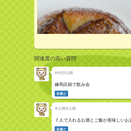
関連度の高い質問
40代非公開
練馬区錦で飲み会
友達と
非公開非公開
７人で入れるお酒とご飯が美味しいお
友達と