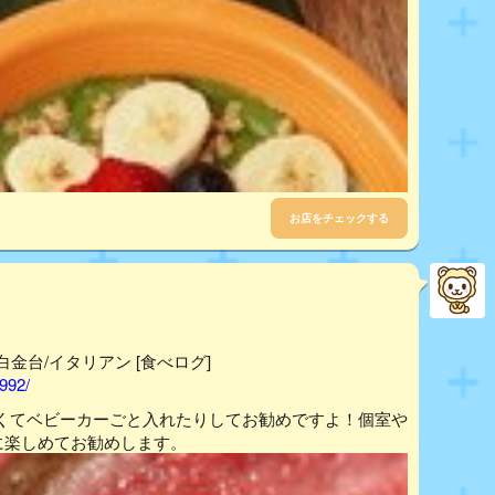
お店をチェックする
 - 白金台/イタリアン [食べログ]
992/
くてベビーカーごと入れたりしてお勧めですよ！個室や
に楽しめてお勧めします。