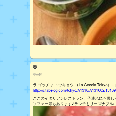
春
非公開
ラ ゴッチャ トウキョウ （La Goccia Tokyo）
http://s.tabelog.com/tokyo/A1316/A131602/13169
ここのイタリアンレストラン、子連れにも優し
ソファー席もあります♪ランチもリーズナブル