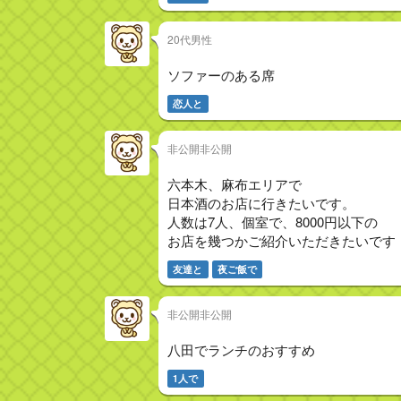
20代男性
ソファーのある席
恋人と
非公開非公開
六本木、麻布エリアで
日本酒のお店に行きたいです。
人数は7人、個室で、8000円以下の
お店を幾つかご紹介いただきたいです
友達と
夜ご飯で
非公開非公開
八田でランチのおすすめ
1人で