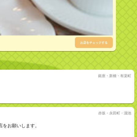
お店をチェックする
銀座・新橋・有楽町
赤坂・永田町・溜池
店をお願いします。