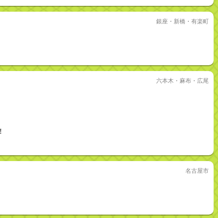
銀座・新橋・有楽町
六本木・麻布・広尾
！
名古屋市