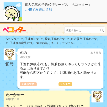
超人気店の予約代行サービス「ペコッター」
LINEで友達に追加
ペコッター
子連れです
愛知 子連れです
名古屋市 子連れです
子連れ(0歳児)でも、気兼ね無くゆっくりランチが...
のの
名古屋市
20代女性
質問
子連れ(0歳児)でも、気兼ね無くゆっくりランチが出来
る店はありますか？
可能なら西区から近くて、駐車場があると助かりま
す。
子連れです
おしどり夫婦
ランチで
わーかめー
20代非公開
カフェミニ （cafe mini） - 浅間町/カフェ [食べログ]