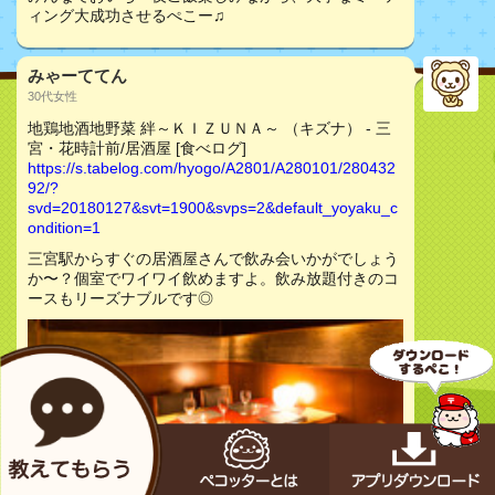
ィング大成功させるぺこー♫
みゃーててん
30代女性
地鶏地酒地野菜 絆～ＫＩＺＵＮＡ～ （キズナ） - 三
宮・花時計前/居酒屋 [食べログ]
https://s.tabelog.com/hyogo/A2801/A280101/280432
92/?
svd=20180127&svt=1900&svps=2&default_yoyaku_c
ondition=1
三宮駅からすぐの居酒屋さんで飲み会いかがでしょう
か〜？個室でワイワイ飲めますよ。飲み放題付きのコ
ースもリーズナブルです◎