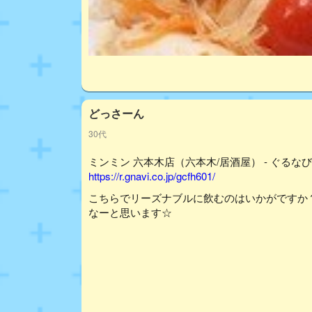
どっさーん
30代
ミンミン 六本木店（六本木/居酒屋） - ぐるなび
https://r.gnavi.co.jp/gcfh601/
こちらでリーズナブルに飲むのはいかがですか
なーと思います☆