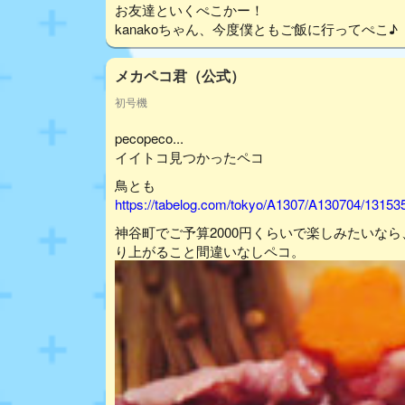
お友達といくぺこかー！
kanakoちゃん、今度僕ともご飯に行ってぺこ♪
メカペコ君（公式）
初号機
pecopeco...
イイトコ見つかったペコ
鳥とも
https://tabelog.com/tokyo/A1307/A130704/13153
神谷町でご予算2000円くらいで楽しみたいな
り上がること間違いなしペコ。