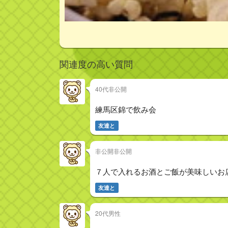
関連度の高い質問
40代非公開
練馬区錦で飲み会
友達と
非公開非公開
７人で入れるお酒とご飯が美味しいお
友達と
20代男性