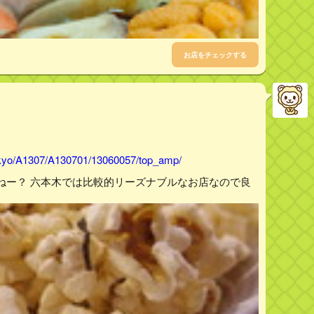
お店をチェックする
tokyo/A1307/A130701/13060057/top_amp/
ねー？ 六本木では比較的リーズナブルなお店なので良