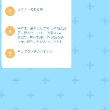
ソファーのある席
3
六本木、麻布エリアで 日本酒のお
4
店に行きたいです。 人数は7人、
個室で、8000円以下の お店を幾
つかご紹介いただきたいです！
八田でランチのおすすめ
5