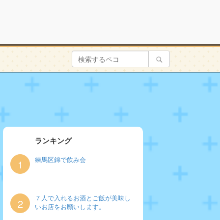
ランキング
練馬区錦で飲み会
1
７人で入れるお酒とご飯が美味し
2
いお店をお願いします。