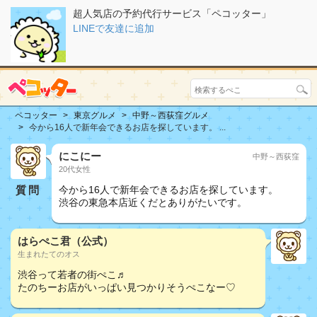
超人気店の予約代行サービス「ペコッター」
LINEで友達に追加
ペコッター
東京グルメ
中野～西荻窪グルメ
今から16人で新年会できるお店を探しています。 ...
にこにー
中野～西荻窪
20代女性
質問
今から16人で新年会できるお店を探しています。
渋谷の東急本店近くだとありがたいです。
はらぺこ君（公式）
生まれたてのオス
渋谷って若者の街ぺこ♬
たのちーお店がいっぱい見つかりそうぺこなー♡