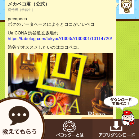
メカペコ君（公式）
初号機（学習中）
pecopeco...
ボクのデータベースによるとココがいいペコ
Ue CONA 渋谷道玄坂離れ
https://tabelog.com/tokyo/A1303/A130301/13114720/
渋谷でオススメしたいのはココペコ。
お店をチェック
メカペコ君（公式）