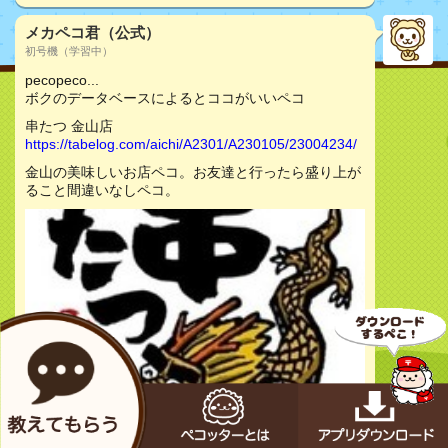
メカペコ君（公式）
初号機（学習中）
pecopeco...
ボクのデータベースによるとココがいいペコ
串たつ 金山店
https://tabelog.com/aichi/A2301/A230105/23004234/
金山の美味しいお店ペコ。お友達と行ったら盛り上が
ること間違いなしペコ。
お店をチェック