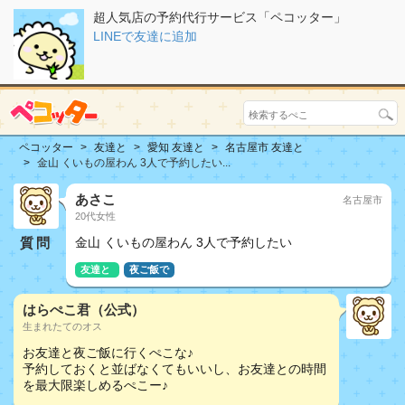
超人気店の予約代行サービス「ペコッター」
LINEで友達に追加
ペコッター
友達と
愛知 友達と
名古屋市 友達と
金山 くいもの屋わん 3人で予約したい...
あさこ
名古屋市
20代女性
質問
金山 くいもの屋わん 3人で予約したい
友達と
夜ご飯で
はらぺこ君（公式）
生まれたてのオス
お友達と夜ご飯に行くぺこな♪
予約しておくと並ばなくてもいいし、お友達との時間
を最大限楽しめるぺこー♪