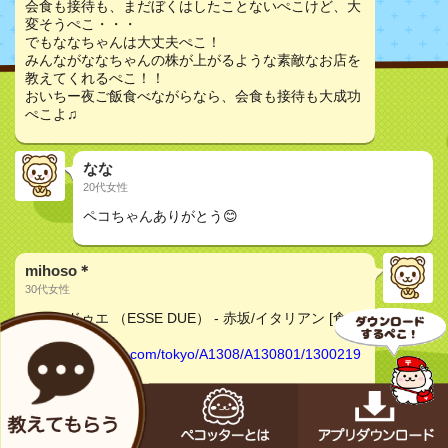
会食も接待も、まだぼくはしたことないぺこけど、大
変そうぺこ・・・
でもななちゃんは大丈夫ぺこ！
みんながななちゃんの株が上がるような素敵なお店を
教えてくれるぺこ！！
おいちー夜ご飯食べながらなら、会食も接待も大成功
ぺこよ♫
なな
20代女性
ペコちゃんありがとう😊
mihoso＊
30代女性
エッセドゥエ （ESSE DUE） - 赤坂/イタリアン [食べ
ログ]
https://s.tabelog.com/tokyo/A1308/A130801/1300219
1/?
svd=20171226&svt=1900&svps=2&default_yoyaku_c
ondition=1
こちらのイタリアンレストランなんてどうでしょう