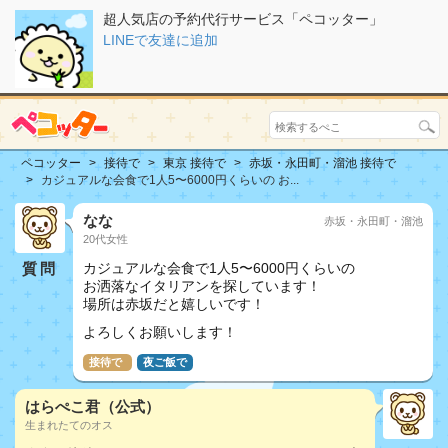
超人気店の予約代行サービス「ペコッター」
LINEで友達に追加
ペコッター
接待で
東京 接待で
赤坂・永田町・溜池 接待で
カジュアルな会食で1人5〜6000円くらいの お...
なな
赤坂・永田町・溜池
20代女性
質問
カジュアルな会食で1人5〜6000円くらいの
お洒落なイタリアンを探しています！
場所は赤坂だと嬉しいです！
よろしくお願いします！
接待で
夜ご飯で
はらぺこ君（公式）
生まれたてのオス