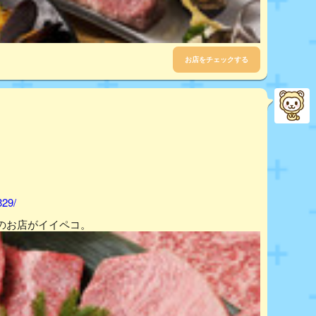
お店をチェックする
329/
のお店がイイペコ。