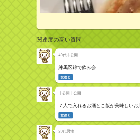
関連度の高い質問
40代非公開
練馬区錦で飲み会
友達と
非公開非公開
７人で入れるお酒とご飯が美味しいお
友達と
20代男性