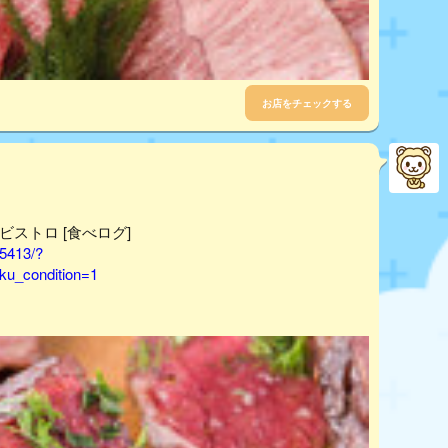
お店をチェックする
/ビストロ [食べログ]
75413/?
u_condition=1