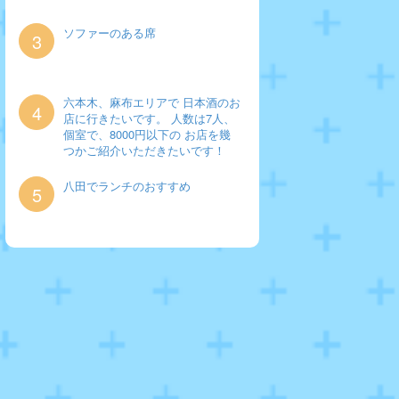
ソファーのある席
3
六本木、麻布エリアで 日本酒のお
4
店に行きたいです。 人数は7人、
個室で、8000円以下の お店を幾
つかご紹介いただきたいです！
八田でランチのおすすめ
5