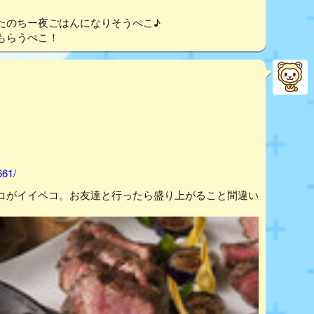
たのちー夜ごはんになりそうぺこ♪
もらうぺこ！
661/
コがイイペコ。お友達と行ったら盛り上がること間違い