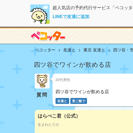
超人気店の予約代行サービス「ペコッタ
LINEで友達に追加
ペコッター
友達と
東京 友達と
四ツ谷・市
四ツ谷でワインが飲める店
20代男性
四ツ谷でワインが飲める店
質問
友達と
夜ご飯で
はらぺこ君（公式）
生まれたての