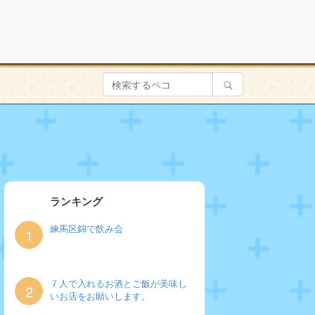
ランキング
練馬区錦で飲み会
1
７人で入れるお酒とご飯が美味し
2
いお店をお願いします。