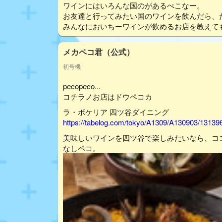
ワインにはいろんな国のがあるぺこなー。
お友達と行ってみたい国のワインを飲んだら、
みんなにおいちーワインが飲めるお店を教えて
メカペコ君（公式）
初号機
pecopeco...
コチラノお店はドウペコカ
ラ・ボケリア 四ツ谷ダイニング
https://tabelog.com/tokyo/A1309/A130903/13139
美味しいワインを四ツ谷で楽しみたいなら、コ
なしペコ。