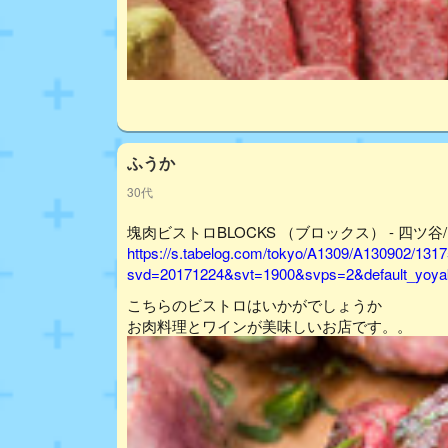
ふうか
30代
塊肉ビストロBLOCKS （ブロックス） - 四ツ谷
https://s.tabelog.com/tokyo/A1309/A130902/131
svd=20171224&svt=1900&svps=2&default_yoyak
こちらのビストロはいかがでしょうか
お肉料理とワインが美味しいお店です。。