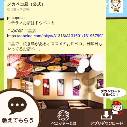
メカペコ君（公式）
初号機（学習中）
pecopeco...
コチラノお店はドウペコカ
こめの家 目黒店
https://tabelog.com/tokyo/A1316/A131601/13195799/
目黒で、焼き鳥があるオススメのお店ペコ。日曜日も
やってるお店ペコ。
お店をチェック