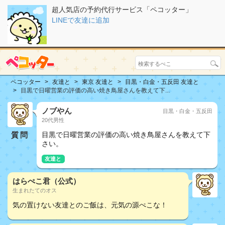
超人気店の予約代行サービス「ペコッター」
LINEで友達に追加
ペコッター
友達と
東京 友達と
目黒・白金・五反田 友達と
目黒で日曜営業の評価の高い焼き鳥屋さんを教えて下...
ノブやん
目黒・白金・五反田
20代男性
質問
目黒で日曜営業の評価の高い焼き鳥屋さんを教えて下
さい。
友達と
はらぺこ君（公式）
生まれたてのオス
気の置けない友達とのご飯は、元気の源ぺこな！