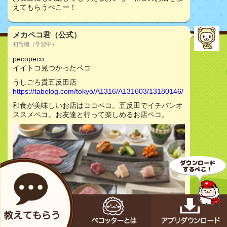
えてもらうぺこー！
メカペコ君（公式）
初号機（学習中）
pecopeco...
イイトコ見つかったペコ
うしごろ貫五反田店
https://tabelog.com/tokyo/A1316/A131603/13180146/
和食が美味しいお店はココペコ。五反田でイチバンオ
ススメペコ。お友達と行って楽しめるお店ペコ。