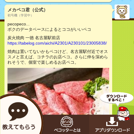
メカペコ君（公式）
初号機（学習中）
pecopeco...
ボクのデータベースによるとココがいいペコ
炭火焼肉 一徳 名古屋駅前店
https://tabelog.com/aichi/A2301/A230101/23005838/
焼肉は置いてないかもペコけど、名古屋駅付近でオス
スメと言えば、コチラのお店ペコ。さらに仲を深めら
れそうで、個室で楽しめるお店ペコ。