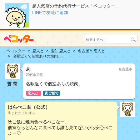
超人気店の予約代行サービス「ペコッター」
LINEで友達に追加
ペコッター
恋人と
愛知 恋人と
名古屋市 恋人と
名駅近くで個室ありの焼肉。...
あ
名古屋市
20代非公開
質問
名駅近くで個室ありの焼肉。
恋人と
夜ご飯で
はらぺこ君（公式）
生まれたてのオス
晩ご飯に焼肉食べるぺこなー。
個室ならどんなに食べても誰も見てないから安心ぺこ
よー♡