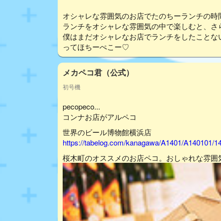
オシャレな雰囲気のお店でたのちーランチの時
ランチをオシャレな雰囲気の中で楽しむと、さ
僕はまだオシャレなお店でランチをしたことない
ってほちーぺこー♡
メカペコ君（公式）
初号機
pecopeco...
コンナお店がアルペコ
世界のビール博物館横浜店
https://tabelog.com/kanagawa/A1401/A140101/1
桜木町のオススメのお店ペコ。おしゃれな雰囲