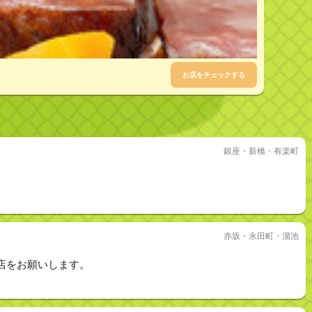
お店をチェックする
銀座・新橋・有楽町
赤坂・永田町・溜池
店をお願いします。