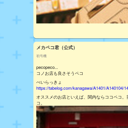
メカペコ君（公式）
初号機
pecopeco...
コノお店も良さそうペコ
べいらっきょ
https://tabelog.com/kanagawa/A1401/A140104/1
オススメのお店といえば、関内ならココペコ。
コ。