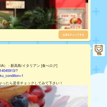
お店をチェックする
IA） - 新高島/イタリアン [食べログ]
/14045913/?
u_condition=1
かったら是非チェックしてみて下さい！