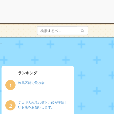
.
ランキング
練馬区錦で飲み会
1
７人で入れるお酒とご飯が美味し
2
いお店をお願いします。