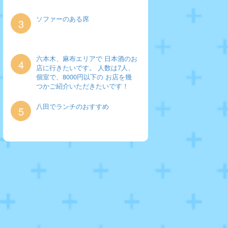
ソファーのある席
3
六本木、麻布エリアで 日本酒のお
4
店に行きたいです。 人数は7人、
個室で、8000円以下の お店を幾
つかご紹介いただきたいです！
八田でランチのおすすめ
5