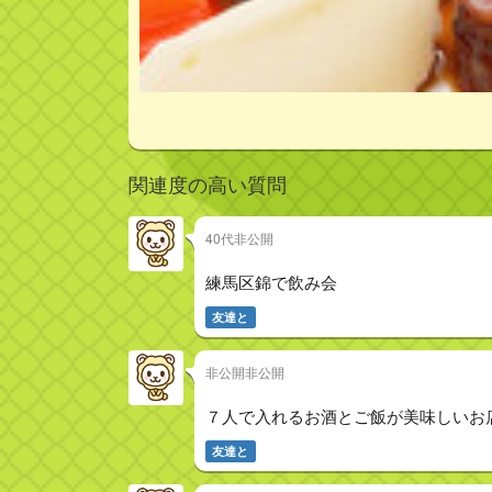
関連度の高い質問
40代非公開
練馬区錦で飲み会
友達と
非公開非公開
７人で入れるお酒とご飯が美味しいお
友達と