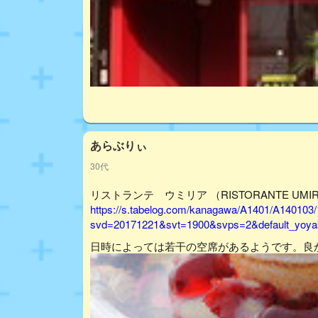
あらぶりぃ
30代
リストランテ ウミリア （RISTORANTE UMIR
https://s.tabelog.com/kanagawa/A1401/A140103
svd=20171221&svt=1900&svps=2&default_yoyak
日時によっては若干の空席があるようです。良