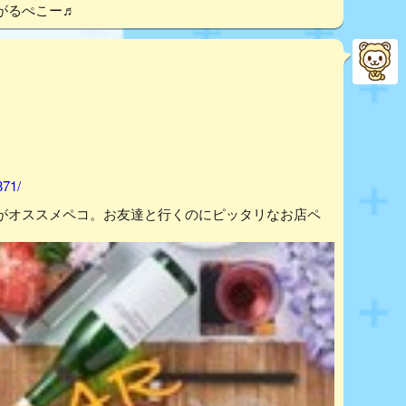
がるぺこー♬
871/
がオススメペコ。お友達と行くのにピッタリなお店ペ