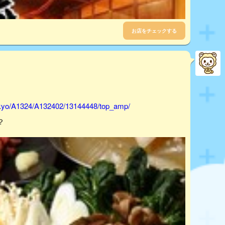
お店をチェックする
tokyo/A1324/A132402/13144448/top_amp/
？