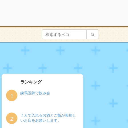
ランキング
練馬区錦で飲み会
1
７人で入れるお酒とご飯が美味し
2
いお店をお願いします。