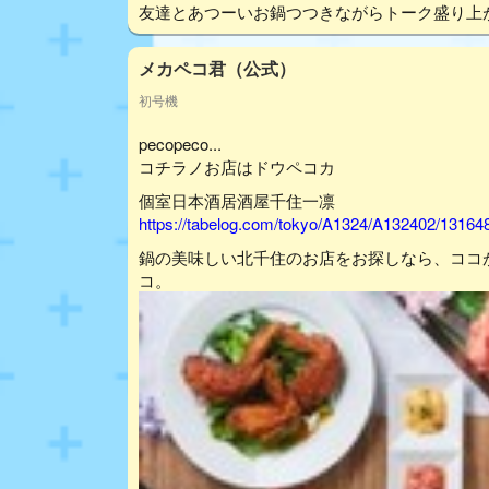
友達とあつーいお鍋つつきながらトーク盛り上
メカペコ君（公式）
初号機
pecopeco...
コチラノお店はドウペコカ
個室日本酒居酒屋千住一凛
https://tabelog.com/tokyo/A1324/A132402/13164
鍋の美味しい北千住のお店をお探しなら、ココ
コ。