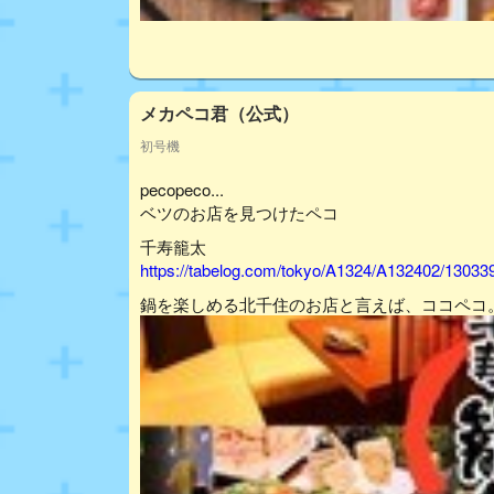
メカペコ君（公式）
初号機
pecopeco...
ベツのお店を見つけたペコ
千寿籠太
https://tabelog.com/tokyo/A1324/A132402/13033
鍋を楽しめる北千住のお店と言えば、ココペコ