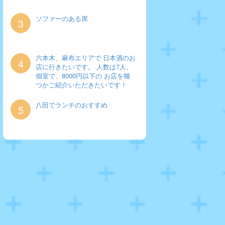
ソファーのある席
3
六本木、麻布エリアで 日本酒のお
4
店に行きたいです。 人数は7人、
個室で、8000円以下の お店を幾
つかご紹介いただきたいです！
八田でランチのおすすめ
5