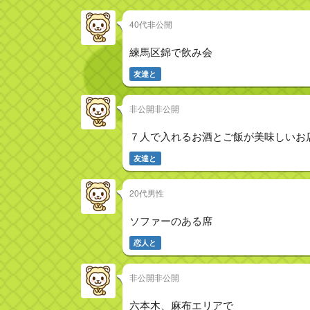
40代非公開
練馬区錦で飲み会
友達と
非公開非公開
７人で入れるお酒とご飯が美味しいお
友達と
20代男性
ソファーのある席
恋人と
非公開非公開
六本木、麻布エリアで