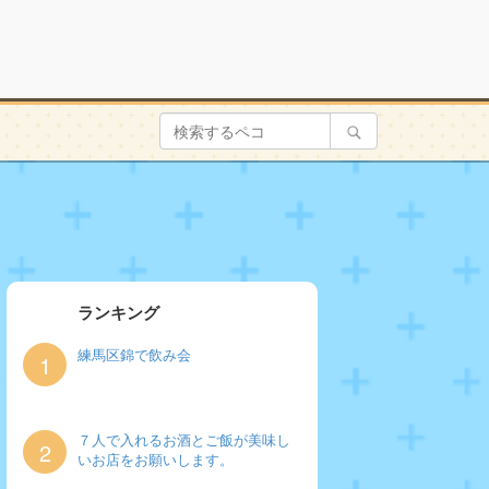
ランキング
練馬区錦で飲み会
1
７人で入れるお酒とご飯が美味し
2
いお店をお願いします。