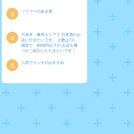
ソファーのある席
3
六本木、麻布エリアで 日本酒のお
4
店に行きたいです。 人数は7人、
個室で、8000円以下の お店を幾
つかご紹介いただきたいです！
八田でランチのおすすめ
5