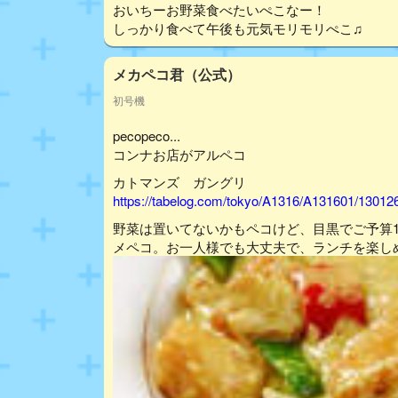
おいちーお野菜食べたいぺこなー！
しっかり食べて午後も元気モリモリぺこ♫
メカペコ君（公式）
初号機
pecopeco...
コンナお店がアルペコ
カトマンズ ガングリ
https://tabelog.com/tokyo/A1316/A131601/13012
野菜は置いてないかもペコけど、目黒でご予算1
メペコ。お一人様でも大丈夫で、ランチを楽し