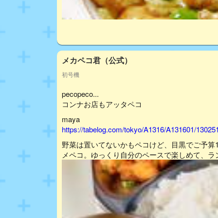
メカペコ君（公式）
初号機
pecopeco...
コンナお店もアッタペコ
maya
https://tabelog.com/tokyo/A1316/A131601/13025
野菜は置いてないかもペコけど、目黒でご予算1
メペコ。ゆっくり自分のペースで楽しめて、ラ