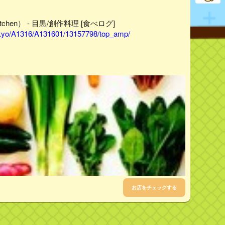
chen） - 目黒/創作料理 [食べログ]
tokyo/A1316/A131601/13157798/top_amp/
。
お店をチェックする