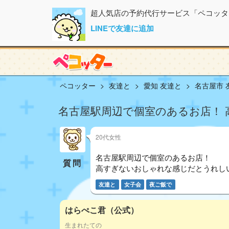
超人気店の予約代行サービス「ペコッタ
LINEで友達に追加
ペコッター
友達と
愛知 友達と
名古屋市 
名古屋駅周辺で個室のあるお店！ 
20代女性
名古屋駅周辺で個室のあるお店！
質問
高すぎないおしゃれな感じだとうれしい
友達と
女子会
夜ご飯で
はらぺこ君（公式）
生まれたての