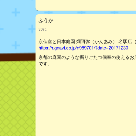
ふうか
30代
京個室と日本庭園 燗阿弥（かんあみ） 名駅店（名
https://r.gnavi.co.jp/n989701/?date=20171230
京都の庭園のような掘りごたつ個室の使えるお
です。