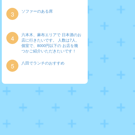
ソファーのある席
3
六本木、麻布エリアで 日本酒のお
4
店に行きたいです。 人数は7人、
個室で、8000円以下の お店を幾
つかご紹介いただきたいです！
八田でランチのおすすめ
5