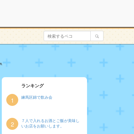
^
ランキング
練馬区錦で飲み会
1
７人で入れるお酒とご飯が美味し
2
いお店をお願いします。