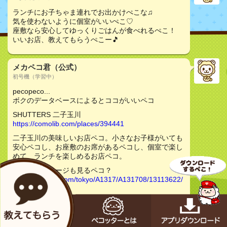
ランチにお子ちゃま連れでお出かけぺこな♫
気を使わないように個室がいいぺこ♡
座敷なら安心してゆっくりごはんが食べれるぺこ！
いいお店、教えてもらうぺこー🎵
メカペコ君（公式）
初号機（学習中）
pecopeco...
ボクのデータベースによるとココがいいペコ
SHUTTERS 二子玉川
https://comolib.com/places/394441
二子玉川の美味しいお店ペコ。小さなお子様がいても
安心ペコし、お座敷のお席があるペコし、個室で楽し
めて、ランチを楽しめるお店ペコ。
食べログのページも見るペコ？
https://tabelog.com/tokyo/A1317/A131708/13113622/