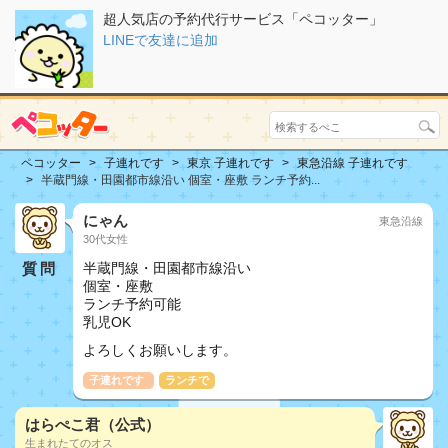
超人気店の予約代行サービス「ペコッター」
LINEで友達に追加
ペコッター
子連れです
東京 子連れです
東急沿線 子連れです
半蔵門線・田園都市線沿い 個室・座敷 ランチ予約...
にゃん
東急沿線
30代女性
質問
半蔵門線・田園都市線沿い
個室・座敷
ランチ予約可能
乳児OK
よろしくお願いします。
子連れです
ランチで
はらぺこ君（公式）
生まれたてのオス