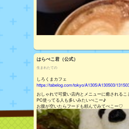
はらぺこ君（公式）
生まれたての
しろくまカフェ
https://tabelog.com/tokyo/A1305/A130503/13150
おしゃれで可愛い店内とメニューに癒されるこ
PC使ってる人も多いみたいぺこー♪
お腹が空いたらフードも頼んでみてぺこー♡