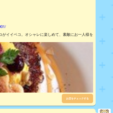
901/
コがイイペコ。オシャレに楽しめて、素敵にお一人様を
お店をチェックする