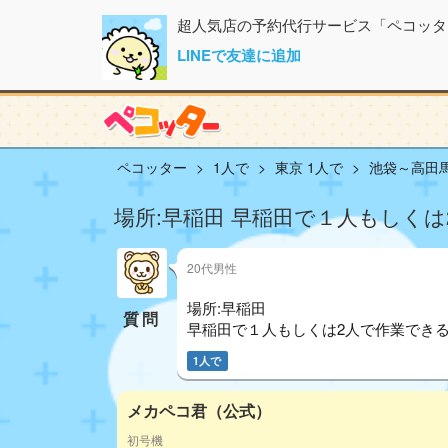
超人気店の予約代行サービス「ペコッタ
LINEで友達に追加
ペコッター
1人で
東京 1人で
池袋～高田馬
場所:早稲田 早稲田で１人もしく
20代男性
場所:早稲田
質問
早稲田で１人もしくは2人で作業でき
1人で
メカペコ君（公式）
初号機