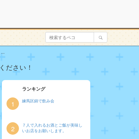
..
てください！
ランキング
練馬区錦で飲み会
1
７人で入れるお酒とご飯が美味し
2
いお店をお願いします。