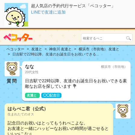
超人気店の予約代行サービス「ペコッター」
LINEで友達に追加
ペコッター
友達と
神奈川 友達と
横浜市（市街地） 友達と
日吉駅で22時以降、友達のお誕生日をお祝いできる...
なな
横浜市（市街地）
20代女性
質問
日吉駅で22時以降、友達のお誕生日をお祝いできる素
敵なお店を探しています 💐
友達と
◯◯記念日
はらぺこ君（公式）
生まれたてのオス
記念日のお祝いはとってもうれぺこよな。
お友達と一緒にハッピーなお祝いの時間が過ごせると
いいぺこな♫