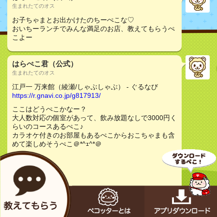
生まれたてのオス
お子ちゃまとお出かけたのちーぺこな♡
おいちーランチでみんな満足のお店、教えてもらうぺ
こよー
はらぺこ君（公式）
生まれたてのオス
江戸一 万来館（綾瀬/しゃぶしゃぶ） - ぐるなび
https://r.gnavi.co.jp/g817913/
ここはどうぺこかなー？
大人数対応の個室があって、飲み放題なしで3000円く
らいのコースあるぺこ♪
カラオケ付きのお部屋もあるぺこからおこちゃまも含
めて楽しめそうぺこ＠*^ｪ^*＠