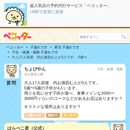
超人気店の予約代行サービス「ペコッター」
LINEで友達に追加
ペコッター
子連れです
東京 子連れです
千住・綾瀬・葛飾 子連れです
大人17人前後 内お酒呑む人が3人です。 0歳〜...
ちょびやん
千住・綾瀬・葛飾
非公開非公開
質問
大人17人前後 内お酒呑む人が3人です。
0歳〜5歳の子供が4人います。
周りを気にせず子供が遊べ、食事メインな2000〜
3000円ぐらいのコースなどがあるお店はありますか？
オススメな場所はありますか？
子連れです
接待で
ランチで
はらぺこ君（公式）