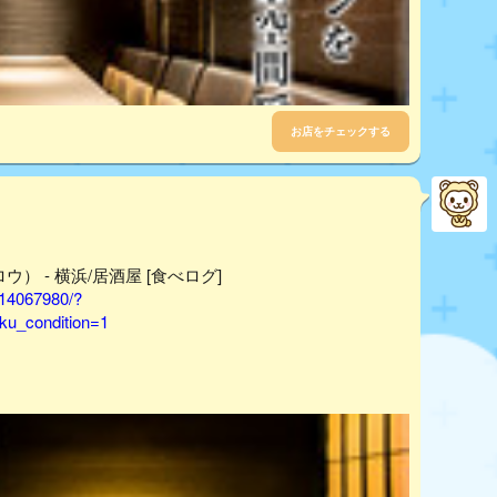
お店をチェックする
） - 横浜/居酒屋 [食べログ]
/14067980/?
u_condition=1