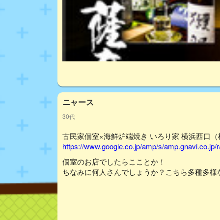
ニャース
30代
古民家個室×海鮮炉端焼き いろり家 横浜西口（横
https://www.google.co.jp/amp/s/amp.gnavi.co.jp/
個室のお店でしたらこことか！
ちなみに何人さんでしょうか？こちら多種多様