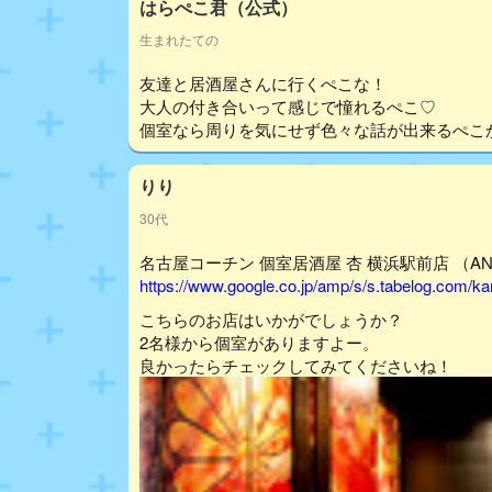
はらぺこ君（公式）
生まれたての
友達と居酒屋さんに行くぺこな！
大人の付き合いって感じで憧れるぺこ♡
個室なら周りを気にせず色々な話が出来るぺこ
りり
30代
名古屋コーチン 個室居酒屋 杏 横浜駅前店 （ANN
https://www.google.co.jp/amp/s/s.tabelog.com
こちらのお店はいかがでしょうか？
2名様から個室がありますよー。
良かったらチェックしてみてくださいね！