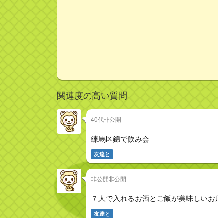
関連度の高い質問
40代非公開
練馬区錦で飲み会
友達と
非公開非公開
７人で入れるお酒とご飯が美味しいお
友達と