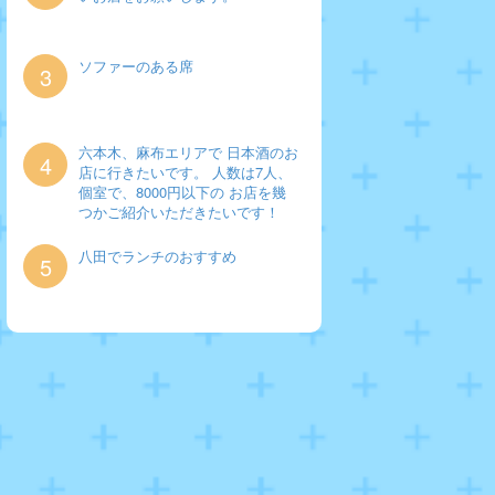
ソファーのある席
3
六本木、麻布エリアで 日本酒のお
4
店に行きたいです。 人数は7人、
個室で、8000円以下の お店を幾
つかご紹介いただきたいです！
八田でランチのおすすめ
5