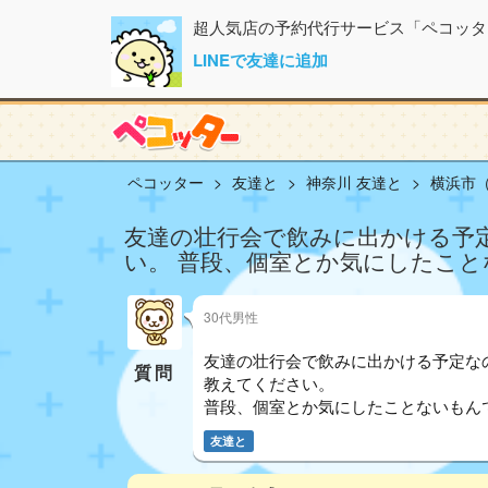
超人気店の予約代行サービス「ペコッタ
LINEで友達に追加
ペコッター
友達と
神奈川 友達と
横浜市
友達の壮行会で飲みに出かける予
い。 普段、個室とか気にしたことな
30代男性
友達の壮行会で飲みに出かける予定な
質問
教えてください。
普段、個室とか気にしたことないもんで^
友達と