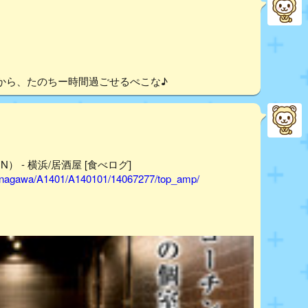
から、たのちー時間過ごせるぺこな♪
） - 横浜/居酒屋 [食べログ]
/kanagawa/A1401/A140101/14067277/top_amp/