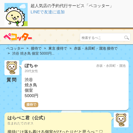
超人気店の予約代行サービス「ペコッター」
LINEで友達に追加
ペコッター
接待で
東京 接待で
赤坂・永田町・溜池 接待で
渋谷 焼き鳥 個室 5000円...
ぽちゃ
赤坂・永田町・溜池
20代女性
質問
渋谷
焼き鳥
個室
5000円
接待で
はらぺこ君（公式）
生まれたてのオス
接待には落ち着ける個室がぴったりだと思うぺこ♡