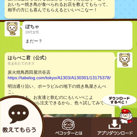
おいちー焼き鳥が食べられるお店を教えてもらって、
相手の方にも喜んでもらえるといいぺこなー！
ぽちゃ
20代女性
まだー？
はらぺこ君（公式）
生まれたてのオス
炭火焼鳥西田屋渋谷店
https://tabelog.com/tokyo/A1303/A130301/13175378/
明治通り沿い、ポーラビルの地下の焼き鳥屋さんぺ
こ。
デートにも、お友達と飲むのにもいいぺこよ
焼き鳥を1本から注文できるから、色々試してみてぺ
こなー