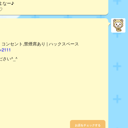
よなー♪
♡
 | コンセント,禁煙席あり | ハックスペース
d=2111
さい^_^
お店をチェックする