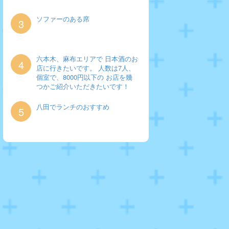
ソファーのある席
3
六本木、麻布エリアで 日本酒のお
4
店に行きたいです。 人数は7人、
個室で、8000円以下の お店を幾
つかご紹介いただきたいです！
八田でランチのおすすめ
5