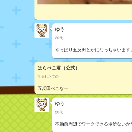
ゆう
20代
やっぱり五反田とかになっちゃいます
はらぺこ君（公式）
生まれたての
五反田ぺこなー
ゆう
20代
不動前周辺でワークできる場所ないか