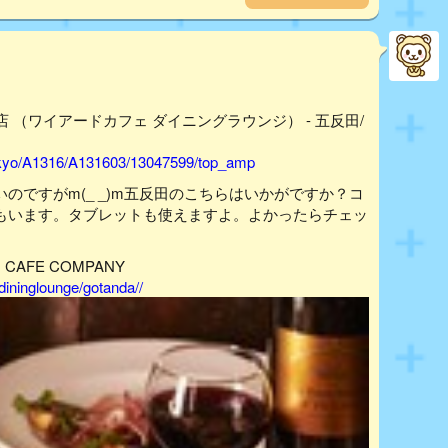
ィ五反田店 （ワイアードカフェ ダイニングラウンジ） - 五反田/
tokyo/A1316/A131603/13047599/top_amp
いのですがm(_ _)m五反田のこちらはいかがですか？コ
方もいます。タブレットも使えますよ。よかったらチェッ
｜CAFE COMPANY
ininglounge/gotanda//