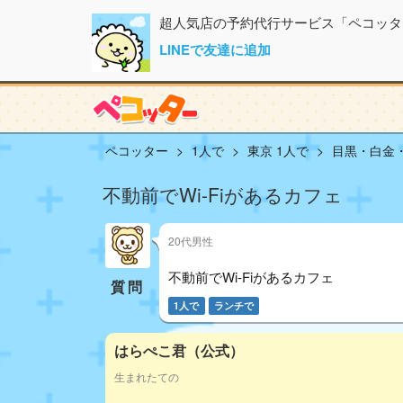
超人気店の予約代行サービス「ペコッタ
LINEで友達に追加
ペコッター
1人で
東京 1人で
目黒・白金・
不動前でWi-Fiがあるカフェ
20代男性
不動前でWi-Fiがあるカフェ
質問
1人で
ランチで
はらぺこ君（公式）
生まれたての