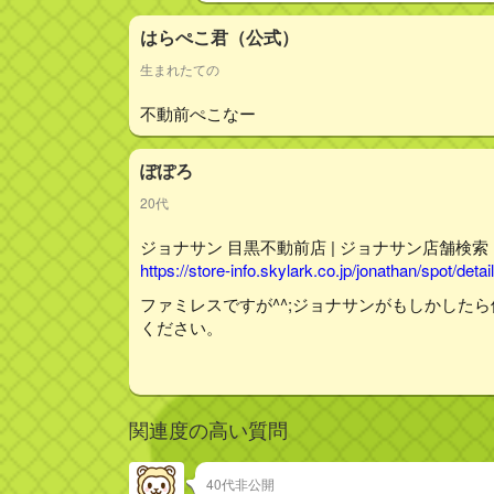
はらぺこ君（公式）
生まれたての
不動前ぺこなー
ぽぽろ
20代
ジョナサン 目黒不動前店 | ジョナサン店舗検
https://store-info.skylark.co.jp/jonathan/spot/de
ファミレスですが^^;ジョナサンがもしかした
ください。
関連度の高い質問
40代非公開