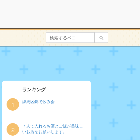
ランキング
練馬区錦で飲み会
1
７人で入れるお酒とご飯が美味し
2
いお店をお願いします。