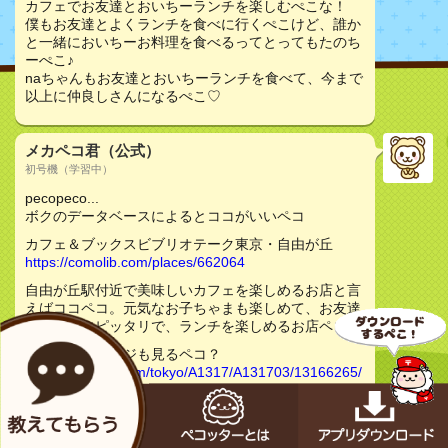
カフェでお友達とおいちーランチを楽しむぺこな！
僕もお友達とよくランチを食べに行くぺこけど、誰か
と一緒においちーお料理を食べるってとってもたのち
ーぺこ♪
naちゃんもお友達とおいちーランチを食べて、今まで
以上に仲良しさんになるぺこ♡
メカペコ君（公式）
初号機（学習中）
pecopeco...
ボクのデータベースによるとココがいいペコ
カフェ＆ブックスビブリオテーク東京・自由が丘
https://comolib.com/places/662064
自由が丘駅付近で美味しいカフェを楽しめるお店と言
えばココペコ。元気なお子ちゃまも楽しめて、お友達
と行くのにピッタリで、ランチを楽しめるお店ペコ。
食べログのページも見るペコ？
https://tabelog.com/tokyo/A1317/A131703/13166265/