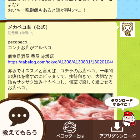
よな♪
おいちー晩御飯もあると話が弾むぺこ！
メカペコ君（公式）
初号機（学習中）
pecopeco...
コンナお店がアルペコ
個室居酒屋 番屋 赤坂店
https://tabelog.com/tokyo/A1308/A130801/13020104/
赤坂でオススメと言えば、コチラのお店ペコ。一年間
の疲れを癒すのにピッタリで、接待向きで、大切なお
話もサクサク進みそうペコし、個室で楽しく過ごせる
お店ペコ。