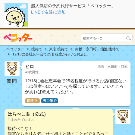
超人気店の予約代行サービス「ペコッター」
LINEで友達に追加
ペコッター
接待で
東京 接待で
赤坂・永田町・溜池 接待で
12/18に会社忘年会で25名程度が行けるお店(...
ヒロ
赤坂・永田町・溜池
40代男性
質問
12/18に会社忘年会で25名程度が行けるお店(個室ない
しは個室っぽいところ)を探しています。いいところ
があれば教えてください。
接待で
夜ご飯で
はらぺこ君（公式）
生まれたてのオス
接待ぺこな！
個室なら周りを気にせず相手と話すことができるぺこ