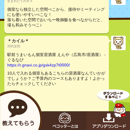
生まれたてのオス
個室なら独立した空間ぺこから、接待やミーティング
にも使いやすいぺこな！
落ち着いた空間でおいちー晩御飯を食べながらだと、
場も和みそうぺこ♪
＊カイル＊
20代女性
駅前うまいもん個室居酒屋 えんや（広島市/居酒屋） -
ぐるなび
https://r.gnavi.co.jp/gxk4zp7t0000/
10人で入れる個室もあるこちらの居酒屋なんていかが
でしょうか？ご予算内のコースもありますよ！よかっ
たらチェックしてください