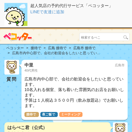
超人気店の予約代行サービス「ペコッター」
LINEで友達に追加
ペコッター
接待で
広島 接待で
広島市 接待で
広島市内中心部で、会社の歓迎会をしたいと思ってい...
中里
広島市
40代男性
質問
広島市内中心部で、会社の歓迎会をしたいと思ってい
ます。
10名入れる個室、落ち着いた雰囲気のお店をお願いし
ます。
予算は１人税込３５００円（飲み放題込）でお願いし
ます。
接待で
夜ご飯で
ミーティング
はらぺこ君（公式）