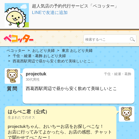
超人気店の予約代行サービス「ペコッター」
LINEで友達に追加
ペコッター
おしどり夫婦
東京 おしどり夫婦
千住・綾瀬・葛飾 おしどり夫婦
西葛西駅周辺で昼から安く飲めて美味しいとこ...
projectuk
千住・綾瀬・葛飾
30代男性
質問
西葛西駅周辺で昼から安く飲めて美味しいとこ
おしどり夫婦
はらぺこ君（公式）
生まれたてのオス
projectukちゃん、おいちーお店をお探しぺこな！
お店に行ってみてよかったら、お店の感想、チャット
で聞かせてぺこなー！