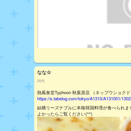
なな☆
20代
熱風食堂Typhoon 秋葉原店 （ネップウショクド
https://s.tabelog.com/tokyo/A1310/A131001/1302
結構リーズナブルに本格韓国料理が食べられま
よかったらご覧ください(^^)