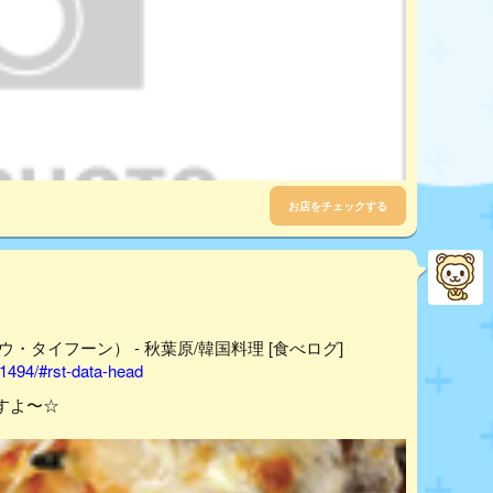
お店をチェックする
ウ・タイフーン） - 秋葉原/韓国料理 [食べログ]
1494/#rst-data-head
すよ〜☆