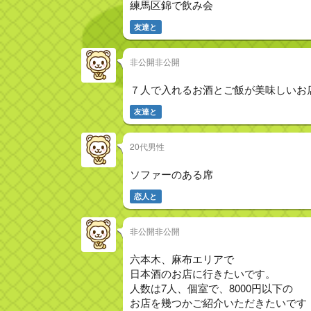
練馬区錦で飲み会
友達と
非公開非公開
７人で入れるお酒とご飯が美味しいお
友達と
20代男性
ソファーのある席
恋人と
非公開非公開
六本木、麻布エリアで
日本酒のお店に行きたいです。
人数は7人、個室で、8000円以下の
お店を幾つかご紹介いただきたいです