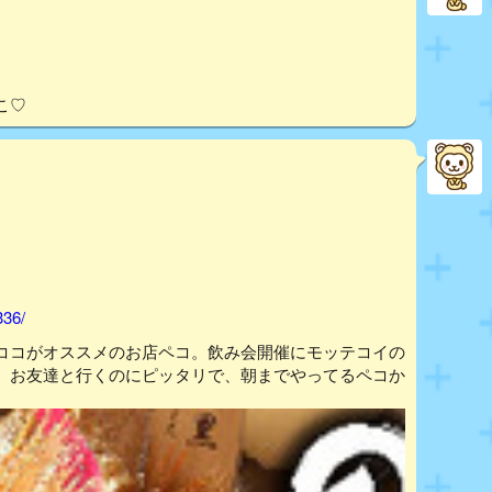
こ♡
336/
ココがオススメのお店ペコ。飲み会開催にモッテコイの
、お友達と行くのにピッタリで、朝までやってるペコか