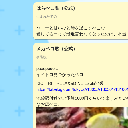
はらぺこ君（公式）
生まれたての
ハニーと甘いひと時を過ごすぺこな！
愛してるーって最近言わなくなったのは、本当
メカペコ君（公式）
初号機
pecopeco...
イイトコ見つかったペコ
KICHIRI RELAX&DINE Esola池袋
https://tabelog.com/tokyo/A1305/A130501/13100
池袋駅付近でご予算5000円くらいで楽しみた
なお店ペコ。