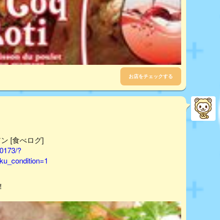
お店をチェックする
アン [食べログ]
30173/?
u_condition=1
！