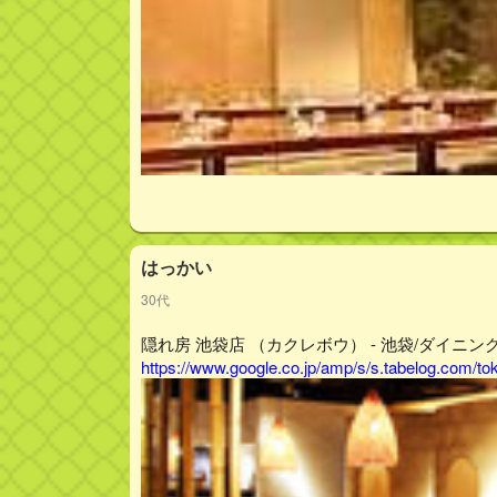
はっかい
30代
隠れ房 池袋店 （カクレボウ） - 池袋/ダイニング
https://www.google.co.jp/amp/s/s.tabelog.com/