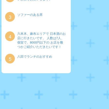
ソファーのある席
3
六本木、麻布エリアで 日本酒のお
4
店に行きたいです。 人数は7人、
個室で、8000円以下の お店を幾
つかご紹介いただきたいです！
八田でランチのおすすめ
5