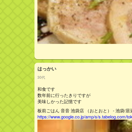
はっかい
30代
和食です
数年前に行ったきりですが
美味しかった記憶です
板前ごはん 音音 池袋店 （おとおと） - 池袋/居酒
https://www.google.co.jp/amp/s/s.tabelog.com/