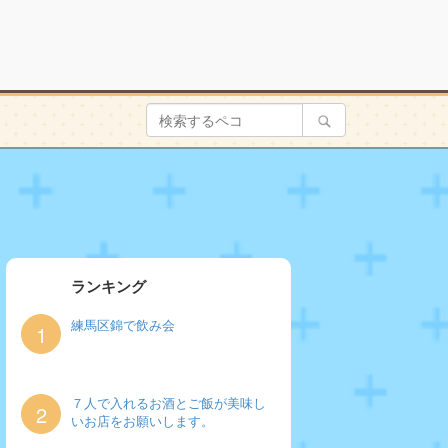
ランキング
練馬区錦で飲み会
1
７人で入れるお酒とご飯が美味し
2
いお店をお願いします。