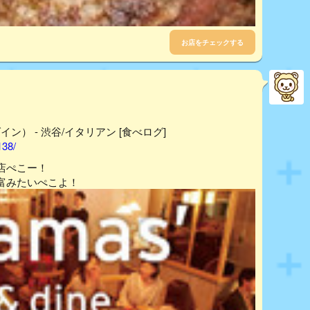
お店をチェックする
ド ダイン） - 渋谷/イタリアン [食べログ]
138/
店ぺこー！
富みたいぺこよ！