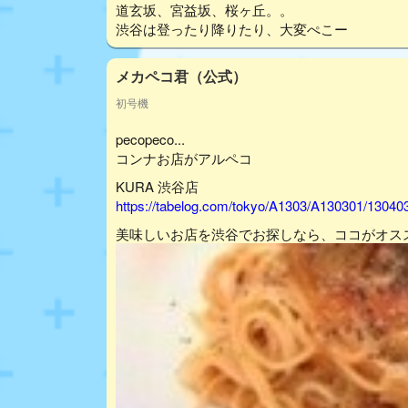
道玄坂、宮益坂、桜ヶ丘。。
渋谷は登ったり降りたり、大変ぺこー
メカペコ君（公式）
初号機
pecopeco...
コンナお店がアルペコ
KURA 渋谷店
https://tabelog.com/tokyo/A1303/A130301/13040
美味しいお店を渋谷でお探しなら、ココがオス