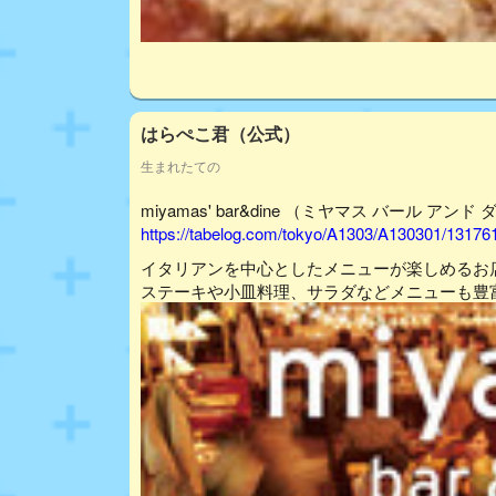
はらぺこ君（公式）
生まれたての
miyamas' bar&dine （ミヤマス バール アン
https://tabelog.com/tokyo/A1303/A130301/13176
イタリアンを中心としたメニューが楽しめるお
ステーキや小皿料理、サラダなどメニューも豊