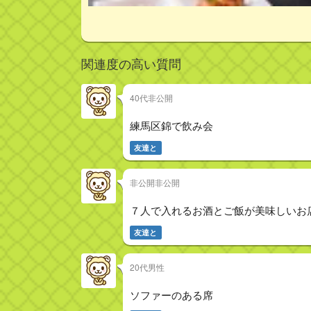
関連度の高い質問
40代非公開
練馬区錦で飲み会
友達と
非公開非公開
７人で入れるお酒とご飯が美味しいお
友達と
20代男性
ソファーのある席