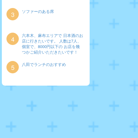
ソファーのある席
3
六本木、麻布エリアで 日本酒のお
4
店に行きたいです。 人数は7人、
個室で、8000円以下の お店を幾
つかご紹介いただきたいです！
八田でランチのおすすめ
5