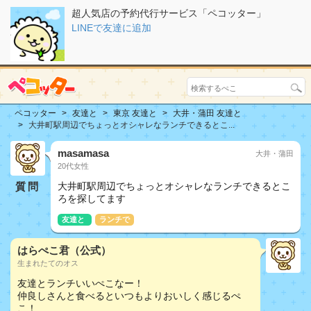
超人気店の予約代行サービス「ペコッター」
LINEで友達に追加
ペコッター
友達と
東京 友達と
大井・蒲田 友達と
大井町駅周辺でちょっとオシャレなランチできるとこ...
masamasa
大井・蒲田
20代女性
質問
大井町駅周辺でちょっとオシャレなランチできるとこ
ろを探してます
友達と
ランチで
はらぺこ君（公式）
生まれたてのオス
友達とランチいいぺこなー！
仲良しさんと食べるといつもよりおいしく感じるぺ
こ！