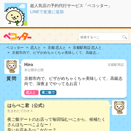
超人気店の予約代行サービス「ペコッター」
LINEで友達に追加
ペコッター
恋人と
京都 恋人と
京都駅周辺 恋人と
京都市内で、ピザがめちゃくちゃ美味しくて、高級志...
Hiro
京都駅周辺
非公開非公開
質問
京都市内で、ピザがめちゃくちゃ美味しくて、高級志
向で、深夜までやってるお店！
恋人と
夜ご飯で
はらぺこ君（公式）
生まれたてのオス
夜ご飯デートのお店って毎回悩むぺこから、候補たく
さんほちーぺこよなー！
良いお店あるぺこかなー？