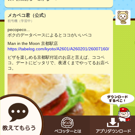
メカペコ君（公式）
初号機（学習中）
pecopeco...
ボクのデータベースによるとココがいいペコ
Man in the Moon 京都駅店
https://tabelog.com/kyoto/A2601/A260201/26007160/
ピザを楽しめる京都駅付近のお店と言えば、ココペ
コ。デートにピッタリで、夜遅くまでやってるお店ペ
コ。