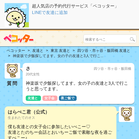
超人気店の予約代行サービス「ペコッター」
LINEで友達に追加
ペコッター
友達と
東京 友達と
四ツ谷・市ヶ谷・飯田橋 友達と
神楽坂で夕飯探してます。女の子の友達と3人で行こ...
さ
四ツ谷・市ヶ谷・飯田橋
20代女性
質問
神楽坂で夕飯探してます。女の子の友達と3人で行こ
うと思ってます。
友達と
女子会
夜ご飯で
はらぺこ君（公式）
生まれたてのオス
僕も友達との女子会に参加したいぺこー♡
友達とたのちー会話とおいちーご飯で素敵な夜を過ご
すぺこー♪