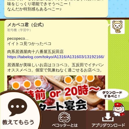
味をじっくり堪能できそうぺこー！
なんだか特別感もあるぺこー♪
メカペコ君（公式）
初号機（学習中）
pecopeco...
イイトコ見つかったペコ
肉系居酒屋肉十八番屋五反田店
https://tabelog.com/tokyo/A1316/A131603/13192166/
居酒屋が美味しいお店はココペコ。五反田でイチバン
オススメペコ。個室で気兼ねなく過ごせるお店ペコ。