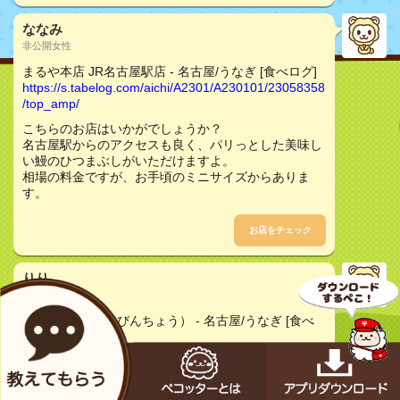
ななみ
非公開女性
まるや本店 JR名古屋駅店 - 名古屋/うなぎ [食べログ]
https://s.tabelog.com/aichi/A2301/A230101/23058358
/top_amp/
こちらのお店はいかがでしょうか？
名古屋駅からのアクセスも良く、パリっとした美味し
い鰻のひつまぶしがいただけますよ。
相場の料金ですが、お手頃のミニサイズからありま
す。
お店をチェック
りり
30代女性
備長 エスカ店 （びんちょう） - 名古屋/うなぎ [食べ
ログ]
https://www.google.co.jp/amp/s/s.tabelog.com/aichi/A
2301/A230101/23014923/top_amp/
こちらのお店はいかがでしょうか？