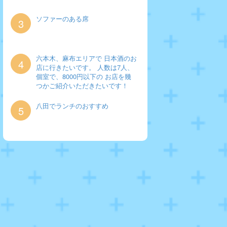
ソファーのある席
3
六本木、麻布エリアで 日本酒のお
4
店に行きたいです。 人数は7人、
個室で、8000円以下の お店を幾
つかご紹介いただきたいです！
八田でランチのおすすめ
5