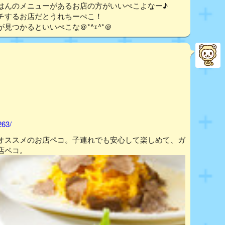
はんのメニューがあるお店の方がいいぺこよなー♪
チするお店だとうれちーぺこ！
つかるといいぺこな＠*^ｪ^*＠
263/
オススメのお店ペコ。子連れでも安心して楽しめて、ガ
店ペコ。