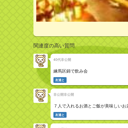
関連度の高い質問
40代非公開
練馬区錦で飲み会
友達と
非公開非公開
７人で入れるお酒とご飯が美味しいお
友達と