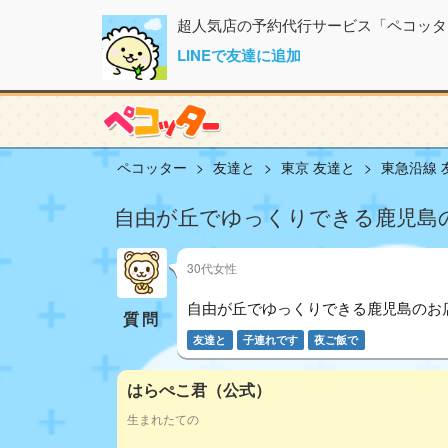
超人気店の予約代行サービス「ペコッタ
LINEで友達に追加
ペコッター
友達と
東京 友達と
東急沿線 
自由が丘でゆっくりできる鹿児島
30代女性
自由が丘でゆっくりできる鹿児島のお
質問
友達と
子連れです
夜ご飯で
はらぺこ君（公式）
生まれたての