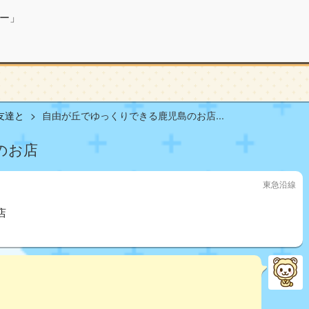
ー」
友達と
自由が丘でゆっくりできる鹿児島のお店...
のお店
東急沿線
店