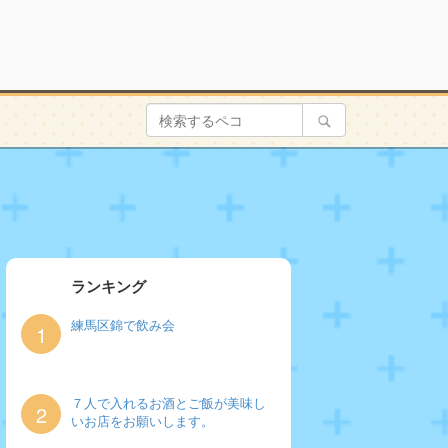
ランキング
練馬区錦で飲み会
1
７人で入れるお酒とご飯が美味し
2
いお店をお願いします。