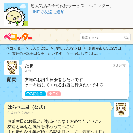
超人気店の予約代行サービス「ペコッター」
LINEで友達に追加
ペコッター
◯◯記念日
愛知 ◯◯記念日
名古屋市 ◯◯記念日
友達のお誕生日会をしたいです！ ケーキ出してくれ...
たま
名古屋市
20代
質問
友達のお誕生日会をしたいです！
ケーキ出してくれるお店に行きたいです♡
◯◯記念日
女子会
はらぺこ君（公式）
生まれたてのオス
お誕生日のお祝いがあるぺこな！おめでたいぺこ♪
友達と幸せな気分を味わってぺこ♡
また新たな１年が始まる記念日として、最高な１日に