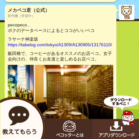
メカペコ君（公式）
初号機（学習中）
pecopeco...
ボクのデータベースによるとココがいいペコ
ラサーナ神楽坂
https://tabelog.com/tokyo/A1309/A130905/13176110/
飯田橋で、コーヒーがあるオススメのお店ペコ。女子
会向けの、仲良くお友達と楽しめるお店ペコ。
お店をチェック