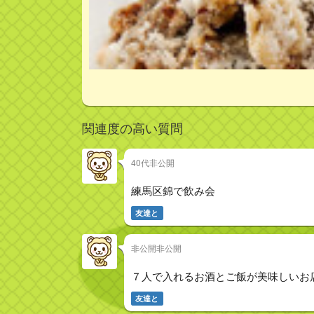
関連度の高い質問
40代非公開
練馬区錦で飲み会
友達と
非公開非公開
７人で入れるお酒とご飯が美味しいお
友達と