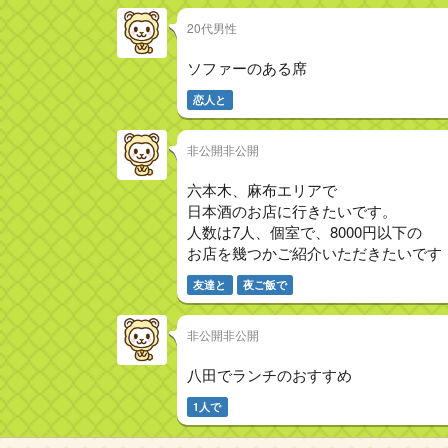
20代男性
ソファーのある席
恋人と
非公開非公開
六本木、麻布エリアで
日本酒のお店に行きたいです。
人数は7人、個室で、8000円以下の
お店を幾つかご紹介いただきたいです
友達と
夜ご飯で
非公開非公開
八田でランチのおすすめ
1人で