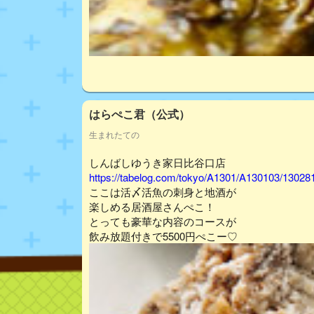
はらぺこ君（公式）
生まれたての
しんばしゆうき家日比谷口店
https://tabelog.com/tokyo/A1301/A130103/13028
ここは活〆活魚の刺身と地酒が
楽しめる居酒屋さんぺこ！
とっても豪華な内容のコースが
飲み放題付きで5500円ぺこー♡