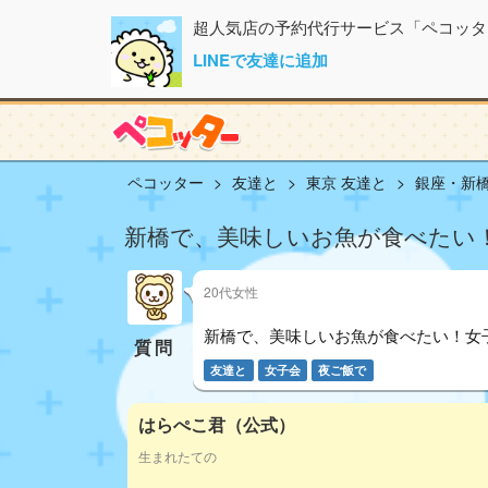
超人気店の予約代行サービス「ペコッタ
LINEで友達に追加
ペコッター
友達と
東京 友達と
銀座・新橋
新橋で、美味しいお魚が食べたい
20代女性
新橋で、美味しいお魚が食べたい！女
質問
友達と
女子会
夜ご飯で
はらぺこ君（公式）
生まれたての