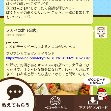
は女子力高いぺこ＠*^ｪ^*＠
夜ごはんがおいしかったら会話も弾むぺこ♪
ぼくも女子力高くなりたいぺこから、一緒に参加して
もいいぺこ？♡
メカペコ君（公式）
初号機（学習中）
pecopeco...
ボクのデータベースによるとココがいいペコ
アジアンカフェダオタイランド
https://tabelog.com/tokyo/A1319/A131902/13162334/
中野で、お酒があるオススメのお店ペコ。女子会にぴ
ったりで、オシャレな気分になれて、ゆっくりお話で
きて、お友達と行ったら盛り上がること間違いなしペ
コ。