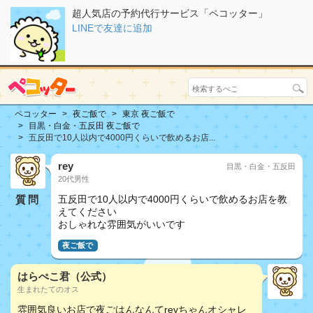
超人気店の予約代行サービス「ペコッター」
LINEで友達に追加
ペコッター
夜ご飯で
東京 夜ご飯で
目黒・白金・五反田 夜ご飯で
五反田で10人以内で4000円くらいで飲めるお店...
rey
目黒・白金・五反田
20代男性
質問
五反田で10人以内で4000円くらいで飲めるお店を教
えてください
おしゃれな雰囲気がいいです
夜ご飯で
はらぺこ君（公式）
生まれたてのオス
雰囲気良いお店で夜ごはんなんてreyちゃんオシャレ