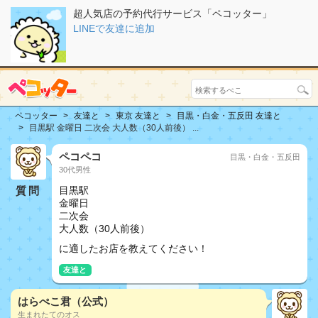
超人気店の予約代行サービス「ペコッター」
LINEで友達に追加
ペコッター
友達と
東京 友達と
目黒・白金・五反田 友達と
目黒駅 金曜日 二次会 大人数（30人前後） ...
ペコペコ
目黒・白金・五反田
30代男性
質問
目黒駅
金曜日
二次会
大人数（30人前後）
に適したお店を教えてください！
友達と
はらぺこ君（公式）
生まれたてのオス