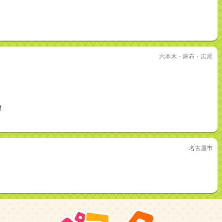
六本木・麻布・広尾
！
名古屋市