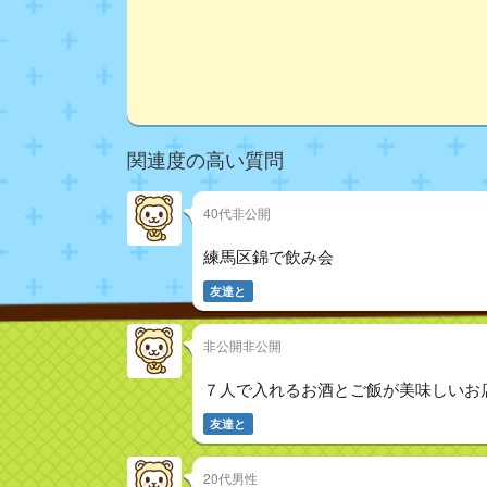
関連度の高い質問
40代非公開
練馬区錦で飲み会
友達と
非公開非公開
７人で入れるお酒とご飯が美味しいお
友達と
20代男性