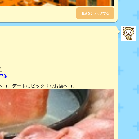
お店をチェックする
店
778/
ペコ。デートにピッタリなお店ペコ。