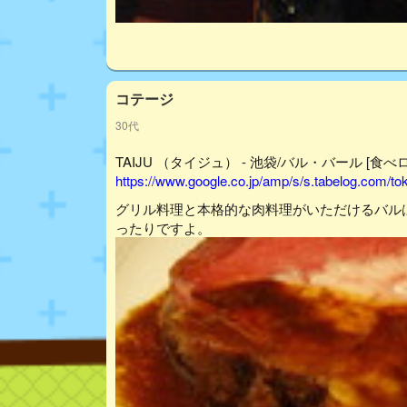
コテージ
30代
TAIJU （タイジュ） - 池袋/バル・バール [食べ
https://www.google.co.jp/amp/s/s.tabelog.com/
グリル料理と本格的な肉料理がいただけるバル
ったりですよ。