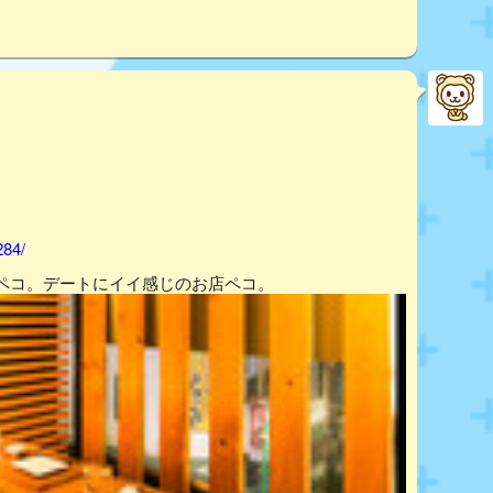
284/
ペコ。デートにイイ感じのお店ペコ。