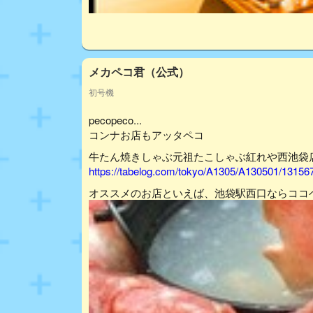
メカペコ君（公式）
初号機
pecopeco...
コンナお店もアッタペコ
牛たん焼きしゃぶ元祖たこしゃぶ紅れや西池袋
https://tabelog.com/tokyo/A1305/A130501/13156
オススメのお店といえば、池袋駅西口ならココ