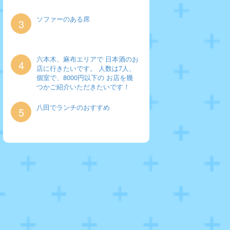
ソファーのある席
3
六本木、麻布エリアで 日本酒のお
4
店に行きたいです。 人数は7人、
個室で、8000円以下の お店を幾
つかご紹介いただきたいです！
八田でランチのおすすめ
5