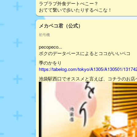
ラブラブ外食デートぺこー？
おてて繋いで歩いたりするぺこな！
メカペコ君（公式）
初号機
pecopeco...
ボクのデータベースによるとココがいいペコ
季のかをり
https://tabelog.com/tokyo/A1305/A130501/13174
池袋駅西口でオススメと言えば、コチラのお店