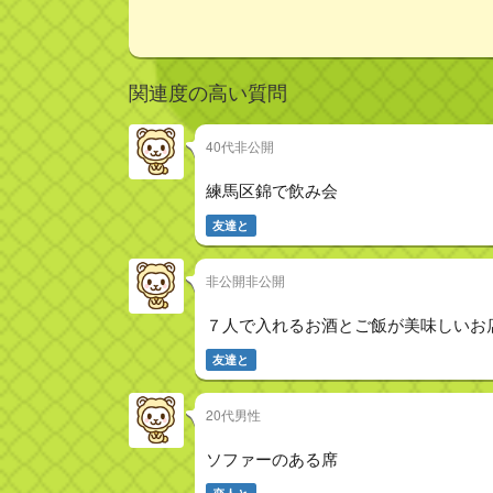
関連度の高い質問
40代非公開
練馬区錦で飲み会
友達と
非公開非公開
７人で入れるお酒とご飯が美味しいお
友達と
20代男性
ソファーのある席