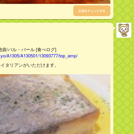
お店をチェックする
池袋/バル・バール [食べログ]
tokyo/A1305/A130501/13093777/top_amp/
いイタリアンがいただけます。