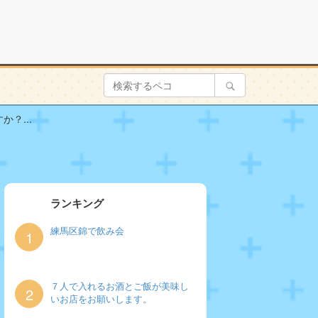
？...
ランキング
練馬区錦で飲み会
1
７人で入れるお酒とご飯が美味し
2
いお店をお願いします。