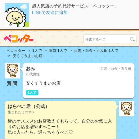
超人気店の予約代行サービス「ペコッター」
LINEで友達に追加
ペコッター
1人で
東京 1人で
目黒・白金・五反田 1人で
安くてうまいお店...
おみ
目黒・白金・五反田
20代男性
質問
安くてうまいお店
1人で
はらぺこ君（公式）
生まれたてのオス
皆のオススメのお店教えてもらって、自分のお気に入
りのお店を増やすぺこー！
気に入ったら、通っちゃうぺこ♡